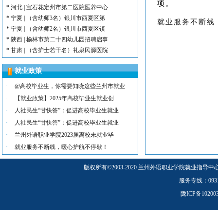
项。
*
河北 | 宝石花定州市第二医院医养中心
*
宁夏 | （含幼师3名）银川市西夏区第
就业服务不断线
*
宁夏 | （含幼师2名）银川市西夏区镇
*
陕西 | 榆林市第二十四幼儿园招聘启事
*
甘肃 | （含护士若干名）礼泉民源医院
*
陕西 | （含护士3名）汉滨区第三人民
就业政策
*
河北 | （含护士15名）唐山康诚医院
*
内蒙古 | （含护士3人）兴安长生肾病
·
@高校毕业生，你需要知晓这些兰州市就业
*
宁夏 | （含护士2名）灵武市福灵养老
·
【就业政策】2025年高校毕业生就业创
*
陕西 | （含护士5人）宝鸡蔡家坡普安
·
人社民生“甘快答”：促进高校毕业生就业
*
陕西丨西安交通大学第一附属医院招聘公告
·
人社民生“甘快答”：促进高校毕业生就业
*
河北 | （含护士6人）吴桥县中西医结
·
兰州外语职业学院2023届离校未就业毕
*
河北 | 宝石花定州市第二医院医养中心
*
宁夏 | （含幼师3名）银川市西夏区第
·
就业服务不断线，暖心护航不停歇！
*
宁夏 | （含幼师2名）银川市西夏区镇
版权所有
©
2003-2020 兰州外语职业学院就业指导中
*
陕西 | 榆林市第二十四幼儿园招聘启事
*
甘肃 | （含护士若干名）礼泉民源医院
服务专线：0931-5
*
陕西 | （含护士3名）汉滨区第三人民
陇ICP备1020