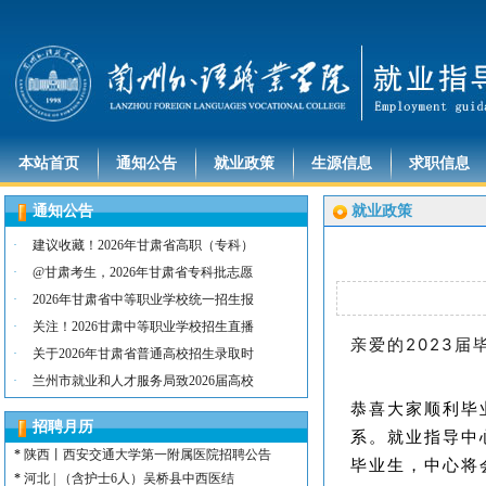
本站首页
通知公告
就业政策
生源信息
求职信息
通知公告
就业政策
·
建议收藏！2026年甘肃省高职（专科）
·
@甘肃考生，2026年甘肃省专科批志愿
·
2026年甘肃省中等职业学校统一招生报
·
关注！2026甘肃中等职业学校招生直播
亲爱的2023届
·
关于2026年甘肃省普通高校招生录取时
*
河北 | （含护士15名）唐山康诚医院
·
兰州市就业和人才服务局致2026届高校
*
内蒙古 | （含护士3人）兴安长生肾病
*
宁夏 | （含护士2名）灵武市福灵养老
恭喜大家顺利毕
招聘月历
*
陕西 | （含护士5人）宝鸡蔡家坡普安
系。就业指导中
*
陕西丨西安交通大学第一附属医院招聘公告
毕业生，中心将
*
河北 | （含护士6人）吴桥县中西医结