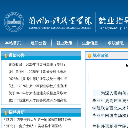
本站首页
通知公告
就业政策
生源信息
求职信息
通知公告
就业政策
·
建议收藏！2026年甘肃省高职（专科）
·
@甘肃考生，2026年甘肃省专科批志愿
·
2026年甘肃省中等职业学校统一招生报
·
关注！2026甘肃中等职业学校招生直播
为深入贯彻落实党
·
关于2026年甘肃省普通高校招生录取时
*
河北 | （含护士15名）唐山康诚医院
毕业生更高质量充
·
兰州市就业和人才服务局致2026届高校
*
内蒙古 | （含护士3人）兴安长生肾病
*
宁夏 | （含护士2名）灵武市福灵养老
学院
联合
西北人才
招聘月历
*
陕西 | （含护士5人）宝鸡蔡家坡普安
毕业生网络专场双
*
陕西丨西安交通大学第一附属医院招聘公告
兰州外语职业学院
*
河北 | （含护士6人）吴桥县中西医结