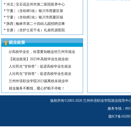
*
河北 | 宝石花定州市第二医院医养中心
*
宁夏 | （含幼师3名）银川市西夏区第
*
宁夏 | （含幼师2名）银川市西夏区镇
*
陕西 | 榆林市第二十四幼儿园招聘启事
*
甘肃 | （含护士若干名）礼泉民源医院
*
陕西 | （含护士3名）汉滨区第三人民
就业政策
*
河北 | （含护士15名）唐山康诚医院
*
内蒙古 | （含护士3人）兴安长生肾病
·
@高校毕业生，你需要知晓这些兰州市就业
*
宁夏 | （含护士2名）灵武市福灵养老
·
【就业政策】2025年高校毕业生就业创
*
陕西 | （含护士5人）宝鸡蔡家坡普安
·
人社民生“甘快答”：促进高校毕业生就业
*
陕西丨西安交通大学第一附属医院招聘公告
·
人社民生“甘快答”：促进高校毕业生就业
*
河北 | （含护士6人）吴桥县中西医结
·
兰州外语职业学院2023届离校未就业毕
*
河北 | 宝石花定州市第二医院医养中心
*
宁夏 | （含幼师3名）银川市西夏区第
·
就业服务不断线，暖心护航不停歇！
*
宁夏 | （含幼师2名）银川市西夏区镇
版权所有
©
2003-2020 兰州外语职业学院就业指导中
*
陕西 | 榆林市第二十四幼儿园招聘启事
*
甘肃 | （含护士若干名）礼泉民源医院
服务专线：0931-5
*
陕西 | （含护士3名）汉滨区第三人民
陇ICP备1020