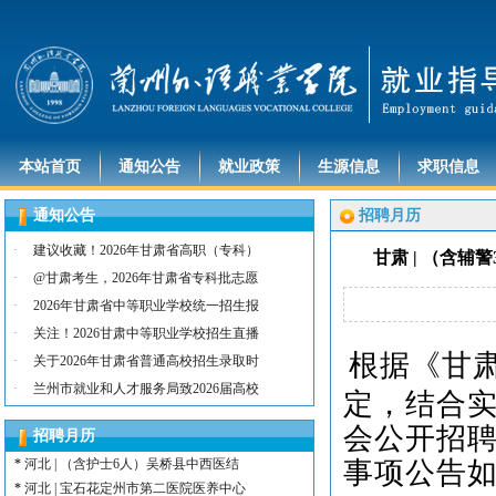
本站首页
通知公告
就业政策
生源信息
求职信息
通知公告
招聘月历
·
建议收藏！2026年甘肃省高职（专科）
甘肃 | （含
·
@甘肃考生，2026年甘肃省专科批志愿
·
2026年甘肃省中等职业学校统一招生报
·
关注！2026甘肃中等职业学校招生直播
*
河北 | （含护士15名）唐山康诚医院
根据《甘
·
关于2026年甘肃省普通高校招生录取时
*
内蒙古 | （含护士3人）兴安长生肾病
·
*
宁夏 | （含护士2名）灵武市福灵养老
兰州市就业和人才服务局致2026届高校
定，结合
*
陕西 | （含护士5人）宝鸡蔡家坡普安
会公开招
招聘月历
*
陕西丨西安交通大学第一附属医院招聘公告
事项公告
*
河北 | （含护士6人）吴桥县中西医结
*
河北 | 宝石花定州市第二医院医养中心