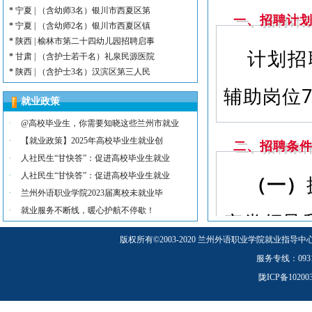
*
宁夏 | （含幼师3名）银川市西夏区第
一、招聘计
*
宁夏 | （含幼师2名）银川市西夏区镇
*
陕西 | 榆林市第二十四幼儿园招聘启事
计划招
*
甘肃 | （含护士若干名）礼泉民源医院
*
陕西 | （含护士3名）汉滨区第三人民
*
河北 | （含护士15名）唐山康诚医院
辅助岗位
*
内蒙古 | （含护士3人）兴安长生肾病
就业政策
*
宁夏 | （含护士2名）灵武市福灵养老
·
@高校毕业生，你需要知晓这些兰州市就业
*
陕西 | （含护士5人）宝鸡蔡家坡普安
·
【就业政策】2025年高校毕业生就业创
二、招聘条
*
陕西丨西安交通大学第一附属医院招聘公告
·
人社民生“甘快答”：促进高校毕业生就业
*
河北 | （含护士6人）吴桥县中西医结
·
人社民生“甘快答”：促进高校毕业生就业
（一）
*
河北 | 宝石花定州市第二医院医养中心
·
*
宁夏 | （含幼师3名）银川市西夏区第
兰州外语职业学院2023届离校未就业毕
*
宁夏 | （含幼师2名）银川市西夏区镇
·
就业服务不断线，暖心护航不停歇！
产党领导
*
陕西 | 榆林市第二十四幼儿园招聘启事
*
甘肃 | （含护士若干名）礼泉民源医院
版权所有
©
2003-2020 兰州外语职业学院就业指导中
行端正。
*
陕西 | （含护士3名）汉滨区第三人民
服务专线：0931-5
陇ICP备1020
（二）