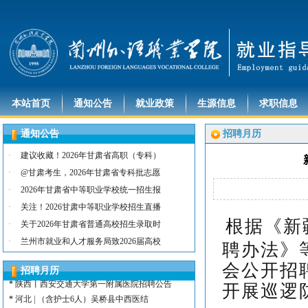
本站首页
通知公告
就业政策
生源信息
求职信息
通知公告
招聘月历
·
建议收藏！2026年甘肃省高职（专科）
·
@甘肃考生，2026年甘肃省专科批志愿
·
2026年甘肃省中等职业学校统一招生报
·
关注！2026甘肃中等职业学校招生直播
*
河北 | （含护士15名）唐山康诚医院
根据《新
·
关于2026年甘肃省普通高校招生录取时
*
内蒙古 | （含护士3人）兴安长生肾病
·
兰州市就业和人才服务局致2026届高校
聘办法》
*
宁夏 | （含护士2名）灵武市福灵养老
*
陕西 | （含护士5人）宝鸡蔡家坡普安
会公开招
招聘月历
*
陕西丨西安交通大学第一附属医院招聘公告
开展巡逻
*
河北 | （含护士6人）吴桥县中西医结
*
河北 | 宝石花定州市第二医院医养中心