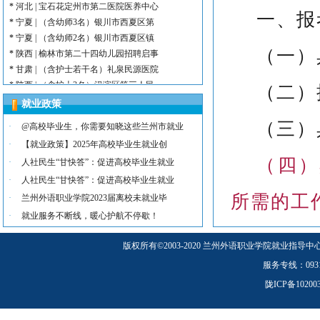
一、报
*
宁夏 | （含幼师3名）银川市西夏区第
*
宁夏 | （含幼师2名）银川市西夏区镇
*
陕西 | 榆林市第二十四幼儿园招聘启事
（一）
*
甘肃 | （含护士若干名）礼泉民源医院
*
陕西 | （含护士3名）汉滨区第三人民
（二）
*
河北 | （含护士15名）唐山康诚医院
就业政策
*
内蒙古 | （含护士3人）兴安长生肾病
（三）
*
宁夏 | （含护士2名）灵武市福灵养老
·
@高校毕业生，你需要知晓这些兰州市就业
*
陕西 | （含护士5人）宝鸡蔡家坡普安
·
【就业政策】2025年高校毕业生就业创
*
陕西丨西安交通大学第一附属医院招聘公告
（四）
·
人社民生“甘快答”：促进高校毕业生就业
*
河北 | （含护士6人）吴桥县中西医结
·
人社民生“甘快答”：促进高校毕业生就业
*
河北 | 宝石花定州市第二医院医养中心
所需的工
·
兰州外语职业学院2023届离校未就业毕
*
宁夏 | （含幼师3名）银川市西夏区第
·
就业服务不断线，暖心护航不停歇！
*
宁夏 | （含幼师2名）银川市西夏区镇
（五）
*
陕西 | 榆林市第二十四幼儿园招聘启事
版权所有
©
2003-2020 兰州外语职业学院就业指导中
*
甘肃 | （含护士若干名）礼泉民源医院
*
陕西 | （含护士3名）汉滨区第三人民
服务专线：0931-5
质；
陇ICP备1020
（六）