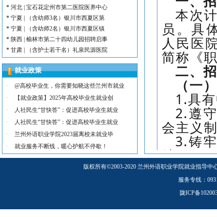
一、
*
河北 | 宝石花定州市第二医院医养中心
本次计
*
宁夏 | （含幼师3名）银川市西夏区第
员。具体
*
宁夏 | （含幼师2名）银川市西夏区镇
人民医
*
陕西 | 榆林市第二十四幼儿园招聘启事
*
甘肃 | （含护士若干名）礼泉民源医院
简称《
*
陕西 | （含护士3名）汉滨区第三人民
二、
*
河北 | （含护士15名）唐山康诚医院
就业政策
（一
*
内蒙古 | （含护士3人）兴安长生肾病
·
@高校毕业生，你需要知晓这些兰州市就业
*
宁夏 | （含护士2名）灵武市福灵养老
1.具
·
【就业政策】2025年高校毕业生就业创
*
陕西 | （含护士5人）宝鸡蔡家坡普安
2.遵
·
人社民生“甘快答”：促进高校毕业生就业
*
陕西丨西安交通大学第一附属医院招聘公告
会主义
·
人社民生“甘快答”：促进高校毕业生就业
*
河北 | （含护士6人）吴桥县中西医结
·
*
河北 | 宝石花定州市第二医院医养中心
兰州外语职业学院2023届离校未就业毕
3.铸
*
宁夏 | （含幼师3名）银川市西夏区第
·
就业服务不断线，暖心护航不停歇！
结；
*
宁夏 | （含幼师2名）银川市西夏区镇
4.品
*
陕西 | 榆林市第二十四幼儿园招聘启事
版权所有
©
2003-2020 兰州外语职业学院就业指导中
*
甘肃 | （含护士若干名）礼泉民源医院
分配；
服务专线：0931-5
*
陕西 | （含护士3名）汉滨区第三人民
5.年
陇ICP备1020
日以后