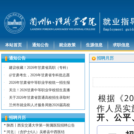
本站首页
通知公告
就业政策
生源信息
求职信息
通知公告
招聘月历
·
建议收藏！2026年甘肃省高职（专科）
·
@甘肃考生，2026年甘肃省专科批志愿
·
2026年甘肃省中等职业学校统一招生报
·
关注！2026甘肃中等职业学校招生直播
根据《2
·
关于2026年甘肃省普通高校招生录取时
*
河北 | （含护士15名）唐山康诚医院
作人员实
·
*
内蒙古 | （含护士3人）兴安长生肾病
兰州市就业和人才服务局致2026届高校
*
宁夏 | （含护士2名）灵武市福灵养老
开、公平
招聘月历
*
陕西 | （含护士5人）宝鸡蔡家坡普安
*
陕西丨西安交通大学第一附属医院招聘公告
*
河北 | （含护士6人）吴桥县中西医结